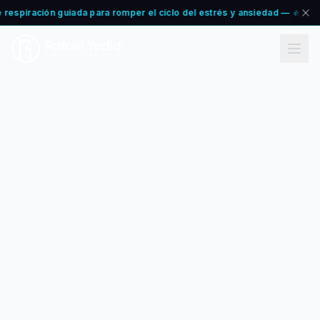
respiración guiada para romper el ciclo del estrés y ansiedad — 🔥 RESET